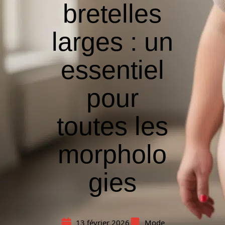
bretelles
larges : un
essentiel
pour
toutes les
morpholo
gies
13 février 2026
Mode