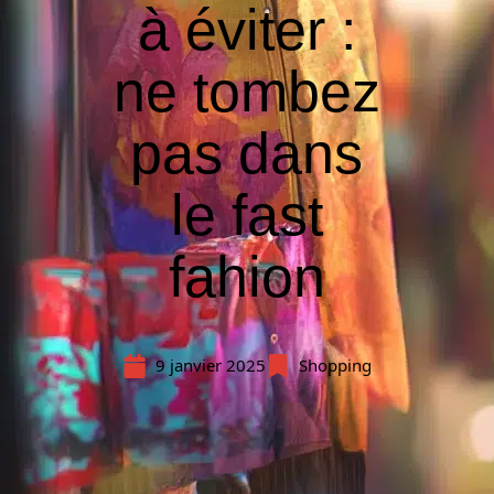
à éviter :
ne tombez
pas dans
le fast
fahion
9 janvier 2025
Shopping