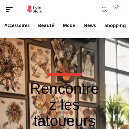
Accessoires
Beauté
Mode
News
Shopping
Rencontre
z les
tatoueurs