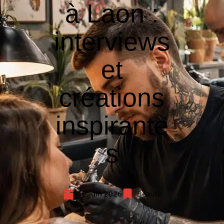
à Laon :
interviews
et
créations
inspirante
s
12 juin 2026
Beauté