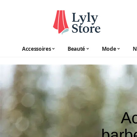
Accessoires
Beauté
Mode
N
Ac
barb