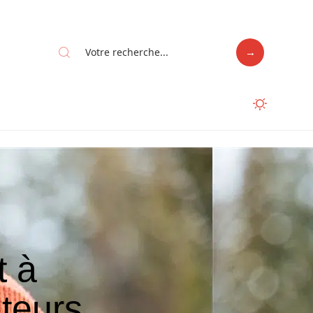
t à
teurs