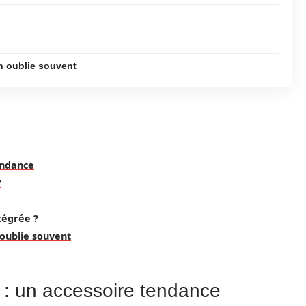
n oublie souvent
endance
?
tégrée ?
 oublie souvent
 : un accessoire tendance