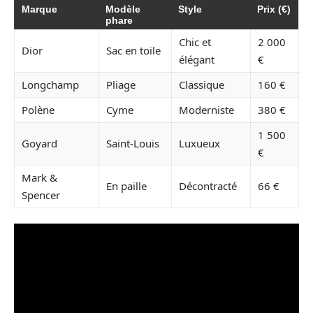
Marque
Modèle
Style
Prix (€)
phare
Chic et
2 000
Dior
Sac en toile
élégant
€
Longchamp
Pliage
Classique
160 €
Polène
Cyme
Moderniste
380 €
1 500
Goyard
Saint-Louis
Luxueux
€
Mark &
En paille
Décontracté
66 €
Spencer