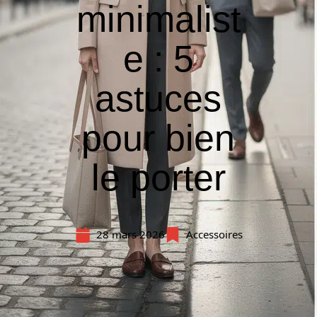
minimalist
e : 5
astuces
pour bien
le porter
28 mars 2026
Accessoires