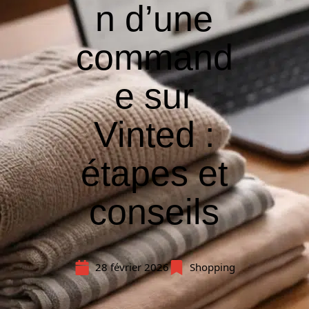
n d’une
command
e sur
Vinted :
étapes et
conseils
28 février 2026
Shopping