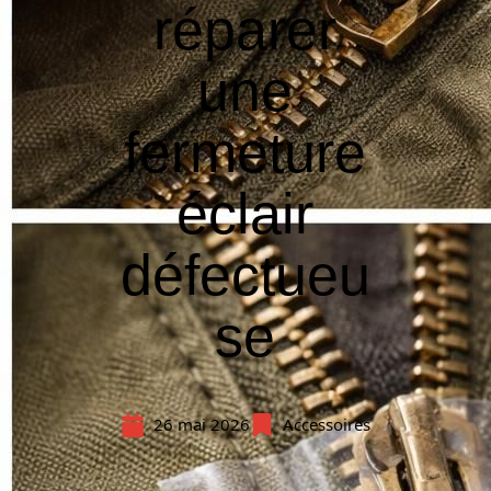
réparer
une
fermeture
éclair
défectueu
se
26 mai 2026
Accessoires