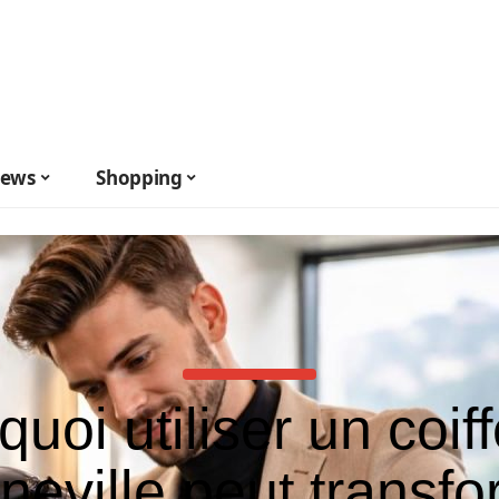
ews
Shopping
uoi utiliser un coif
neville peut transfo