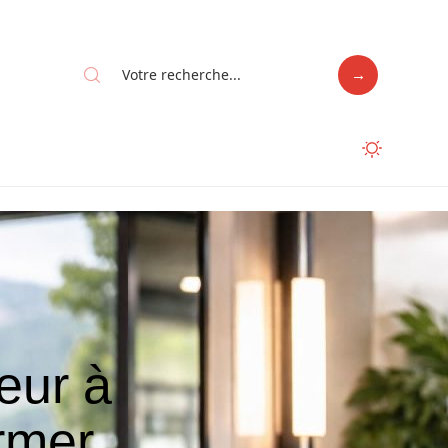
feur à
rmer