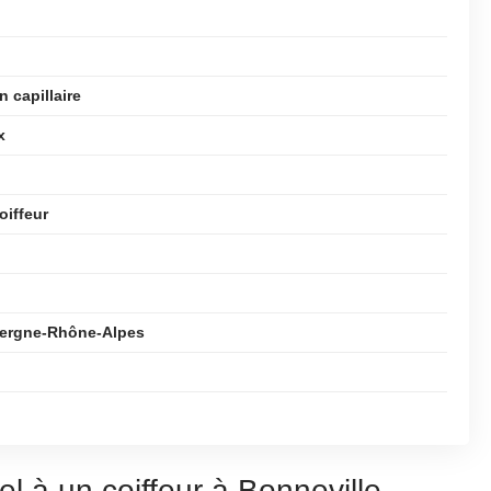
 capillaire
x
oiffeur
uvergne-Rhône-Alpes
l à un coiffeur à Bonneville