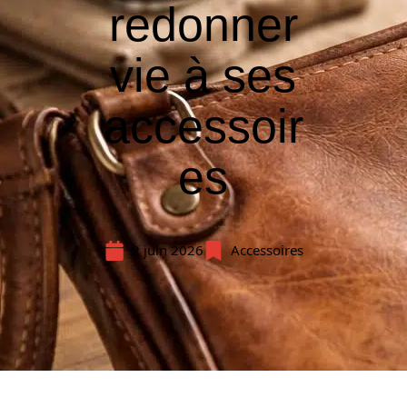
redonner
vie à ses
accessoir
es
2 juin 2026
Accessoires