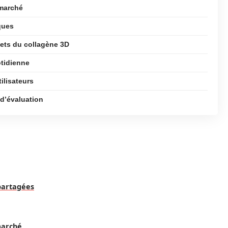
 marché
ques
ets du collagène 3D
otidienne
ilisateurs
 d’évaluation
 partagées
marché