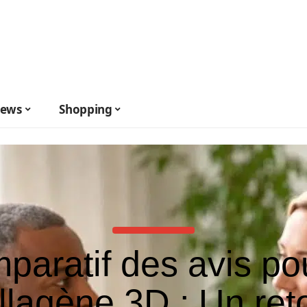
ews
Shopping
paratif des avis pou
llagène 3D : Un ret