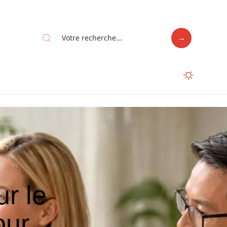
r le
our