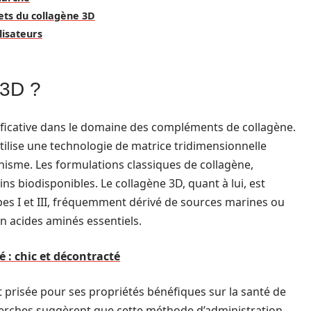
ts du collagène 3D
lisateurs
 3D ?
ificative dans le domaine des compléments de collagène.
utilise une technologie de matrice tridimensionnelle
nisme. Les formulations classiques de collagène,
s biodisponibles. Le collagène 3D, quant à lui, est
pes I et III, fréquemment dérivé de sources marines ou
en acides aminés essentiels.
é : chic et décontracté
 prisée pour ses propriétés bénéfiques sur la santé de
echerches suggèrent que cette méthode d’administration