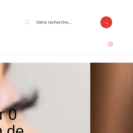
r 0
n de