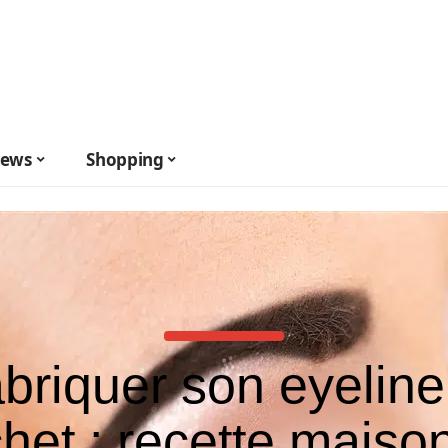
ews
Shopping
briquer son eyeline
het : recette maiso