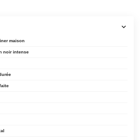
liner maison
n noir intense
durée
faite
al