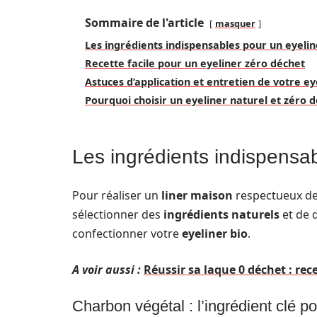
Sommaire de l'article
masquer
Les ingrédients indispensables pour un eyeli
Recette facile pour un eyeliner zéro déchet
Astuces d’application et entretien de votre ey
Pourquoi choisir un eyeliner naturel et zéro d
Les ingrédients indispensa
Pour réaliser un
liner maison
respectueux de 
sélectionner des
ingrédients naturels
et de q
confectionner votre
eyeliner bio
.
A voir aussi :
Réussir sa laque 0 déchet : re
Charbon végétal : l’ingrédient clé po