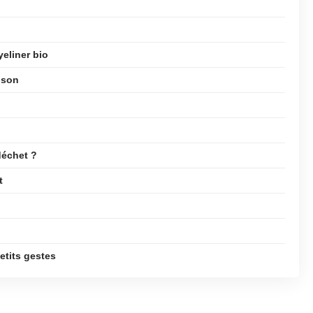
yeliner bio
ison
déchet ?
t
tits gestes