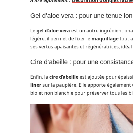
A lire également :
Décoration d’ongles facile 
Gel d’aloe vera : pour une tenue lo
Le
gel d’aloe vera
est un autre ingrédient phar
légère, il permet de fixer le
maquillage
tout a
ses vertus apaisantes et régénératrices, idéal
Cire d’abeille : pour une consistance
Enfin, la
cire d’abeille
est ajoutée pour épaiss
liner
sur la paupière. Elle apporte également 
bio et non blanchie pour préserver tous les bie