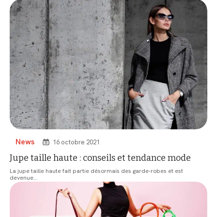
News
16 octobre 2021
Jupe taille haute : conseils et tendance mode
La jupe taille haute fait partie désormais des garde-robes et est
devenue
…