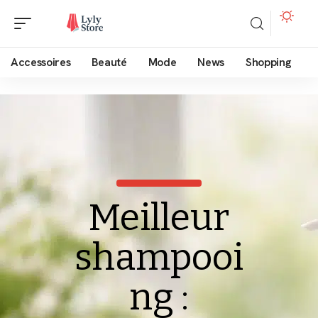
Accessoires
Beauté
Mode
News
Shopping
Meilleur
shampooi
ng :