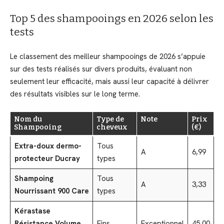
Top 5 des shampooings en 2026 selon les
tests
Le classement des meilleur shampooings de 2026 s’appuie
sur des tests réalisés sur divers produits, évaluant non
seulement leur efficacité, mais aussi leur capacité à délivrer
des résultats visibles sur le long terme.
Nom du
Type de
Note
Prix
Shampooing
cheveux
(€)
Extra-doux dermo-
Tous
A
6,99
protecteur Ducray
types
Shampoing
Tous
A
3,33
Nourrissant 900 Care
types
Kérastase
Résistance Volume
Fins
Exceptionnel
45,00