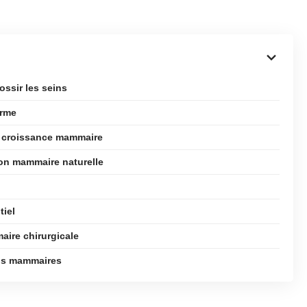
ssir les seins
erme
la croissance mammaire
ion mammaire naturelle
tiel
aire chirurgicale
ons mammaires