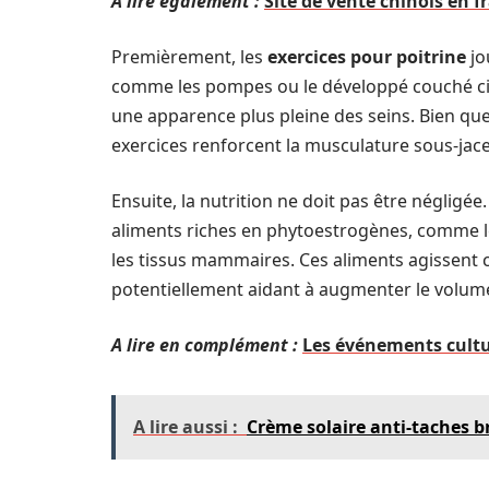
A lire également :
Site de vente chinois en fr
Premièrement, les
exercices pour poitrine
jo
comme les pompes ou le développé couché cib
une apparence plus pleine des seins. Bien que
exercices renforcent la musculature sous-jacen
Ensuite, la nutrition ne doit pas être négligée
aliments riches en phytoestrogènes, comme le s
les tissus mammaires. Ces aliments agissent
potentiellement aidant à augmenter le volume
A lire en complément :
Les événements cultu
A lire aussi :
Crème solaire anti-taches br