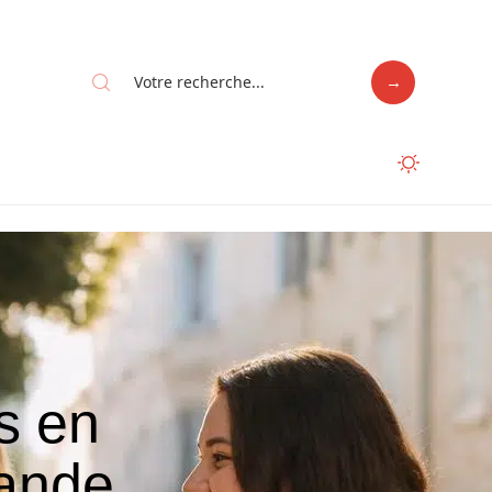
s en
rande