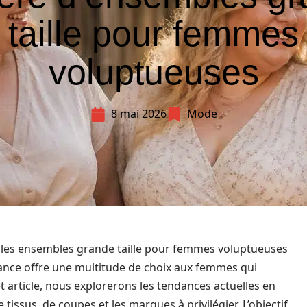
taille pour femmes
voluptueuses
8 mai 2026
Mode
et les ensembles grande taille pour femmes voluptueuses
sance offre une multitude de choix aux femmes qui
cet article, nous explorerons les tendances actuelles en
 tissus, de coupes et les marques à privilégier. L’objectif