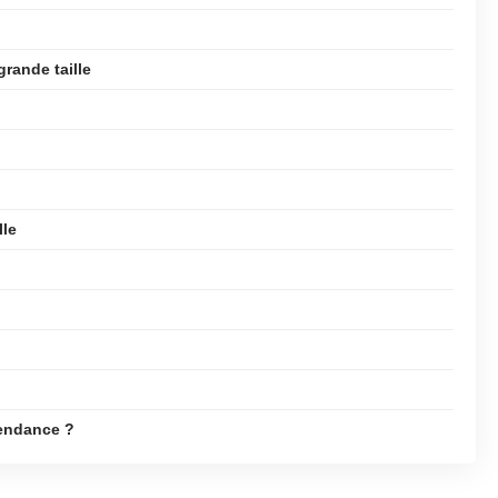
rande taille
lle
tendance ?