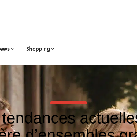
ews
Shopping
 tendances actuelle
ère d’ensembles g