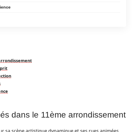
rience
 arrondissement
prit
ection
s
ence
osés dans le 11ème arrondissement
r sa scène artistique dynamique et ses rues animées,