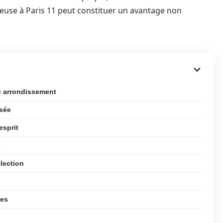
use à Paris 11 peut constituer un avantage non
e arrondissement
sée
esprit
s
élection
les