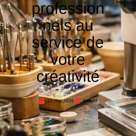
profession
nels au
service de
votre
créativité
21 mai 2026
Beauté