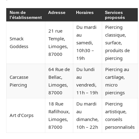
Nom de
Adresse
Horaires
Services
l’établissement
proposés
Du mardi
Piercing
21 rue
au
classique,
Smack
Temple,
samedi,
surface,
Goddess
Limoges,
10h30 –
produits de
87000
19h
piercing
64 Rue de
Du lundi
Piercing au
Carcasse
Bellac,
au
cartilage,
Piercing
Limoges,
vendredi,
micro
87000
11h – 19h
piercings
18 Rue
Du mardi
Piercing
Rafilhoux,
au
artistique,
Art d’Corps
Limoges,
dimanche,
conseils
87000
10h – 22h
personnalisés