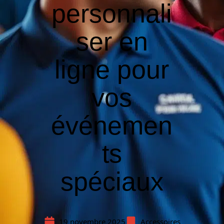
personnali
ser en
ligne pour
vos
événemen
ts
spéciaux
19 novembre 2025
Accessoires