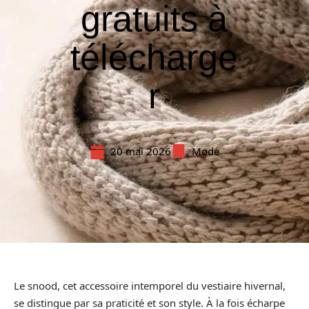
gratuits à
télécharge
r
20 mai 2026
Mode
Le snood, cet accessoire intemporel du vestiaire hivernal,
se distingue par sa praticité et son style. À la fois écharpe