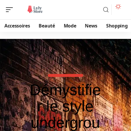
Accessoires
Beauté
Mode
News
Shopping
Démystifie
r le style
undergrou