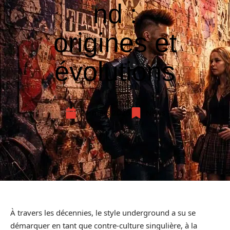
nd :
origines et
évolutions
21 mars 2026
News
À travers les décennies, le style underground a su se
démarquer en tant que contre-culture singulière, à la