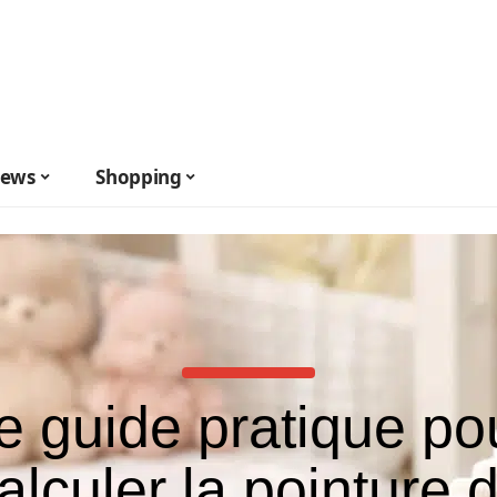
ews
Shopping
e guide pratique po
alculer la pointure 