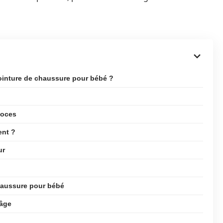
 pointure de chaussure pour bébé ?
coces
ent ?
ur
haussure pour bébé
’âge