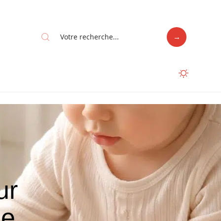
ur
de