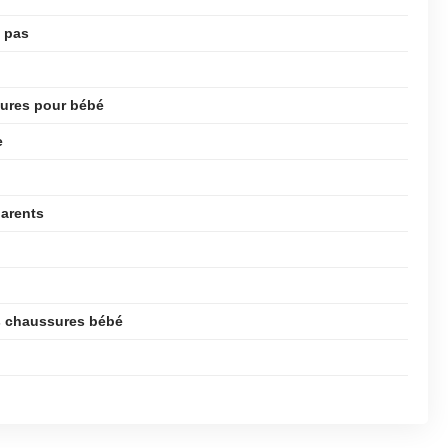
s pas
ssures pour bébé
e
parents
s chaussures bébé