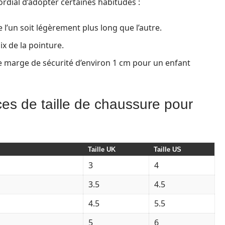
mordial d’adopter certaines habitudes :
 l’un soit légèrement plus long que l’autre.
ix de la pointure.
 marge de sécurité d’environ 1 cm pour un enfant
s de taille de chaussure pour
Taille UK
Taille US
3
4
3.5
4.5
4.5
5.5
5
6