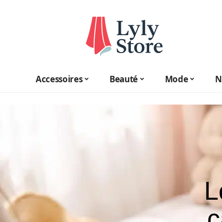
Accessoires
Beauté
Mode
N
L
c