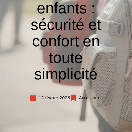
enfants :
sécurité et
confort en
toute
simplicité
12 février 2026
Accessoires