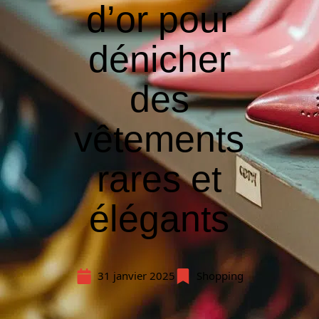
d’or pour
dénicher
des
vêtements
rares et
élégants
31 janvier 2025
Shopping