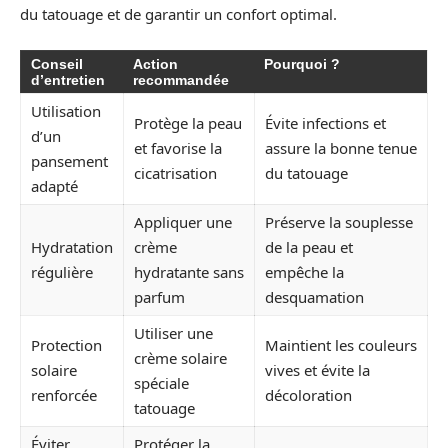
du tatouage et de garantir un confort optimal.
Conseil
Action
Pourquoi ?
d’entretien
recommandée
Utilisation
Protège la peau
Évite infections et
d’un
et favorise la
assure la bonne tenue
pansement
cicatrisation
du tatouage
adapté
Appliquer une
Préserve la souplesse
Hydratation
crème
de la peau et
régulière
hydratante sans
empêche la
parfum
desquamation
Utiliser une
Protection
Maintient les couleurs
crème solaire
solaire
vives et évite la
spéciale
renforcée
décoloration
tatouage
Éviter
Protéger la