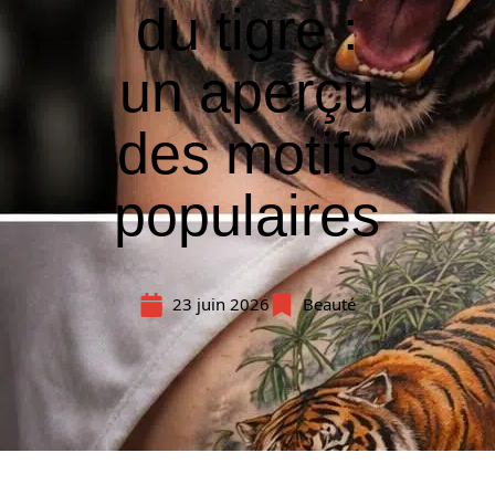
du tigre :
un aperçu
des motifs
populaires
23 juin 2026
Beauté