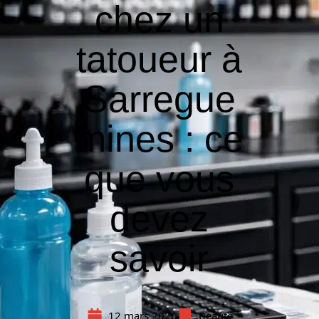
chez un
tatoueur à
Sarregue
mines : ce
que vous
devez
savoir
12 mars 2026
Beauté