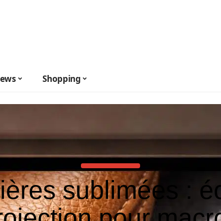
ews
Shopping
ières sublimées : é
rojection pour macro