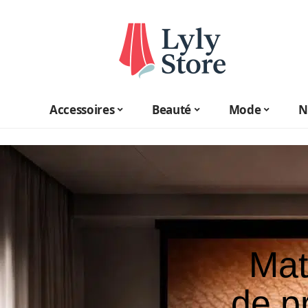
Accessoires
Beauté
Mode
N
Mat
de p