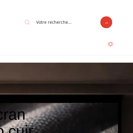
cran
 cuir