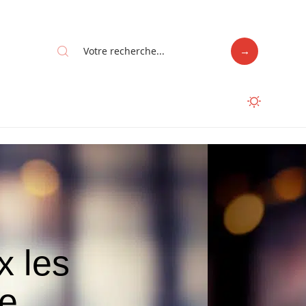
x les
ne