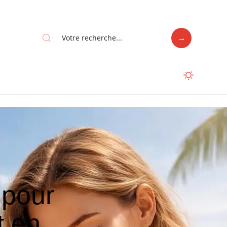
 pour
t en